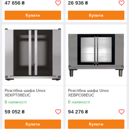
47 656
26 936
₴
₴
Купити
Купити
Розстібна шафа Unox
Розстібна шафа Unox
XEKPT08EUC
XEBPC08EUC
В наявності
В наявності
59 052
94 276
₴
₴
Купити
Купити