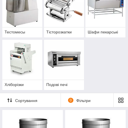
Тестомесы
Тісторозкатки
Шафи пекарські
Хліборізки
Подові печі
Сортування
0
Фільтри