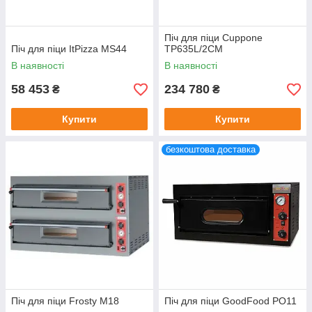
Піч для піци Cuppone
Піч для піци ItPizza MS44
TP635L/2CM
В наявності
В наявності
58 453
234 780
₴
₴
Купити
Купити
безкоштова доставка
Піч для піци Frosty M18
Піч для піци GoodFood PO11