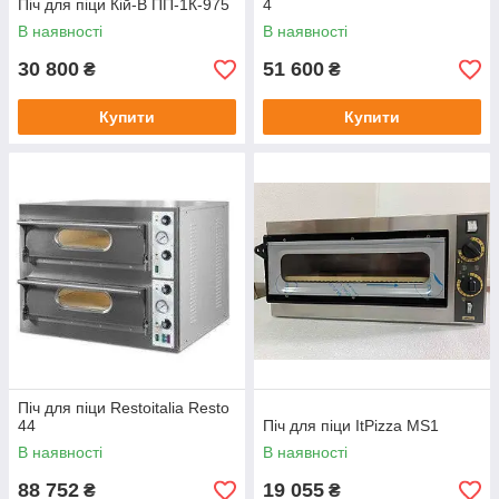
Піч для піци Кій-В ПП-1К-975
4
В наявності
В наявності
30 800
51 600
₴
₴
Купити
Купити
Піч для піци Restoitalia Resto
44
Піч для піци ItPizza MS1
В наявності
В наявності
88 752
19 055
₴
₴