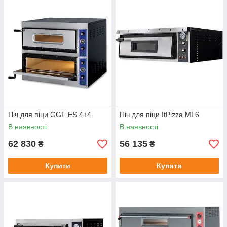
Піч для піци GGF ES 4+4
Піч для піци ItPizza ML6
В наявності
В наявності
62 830
56 135
₴
₴
Купити
Купити