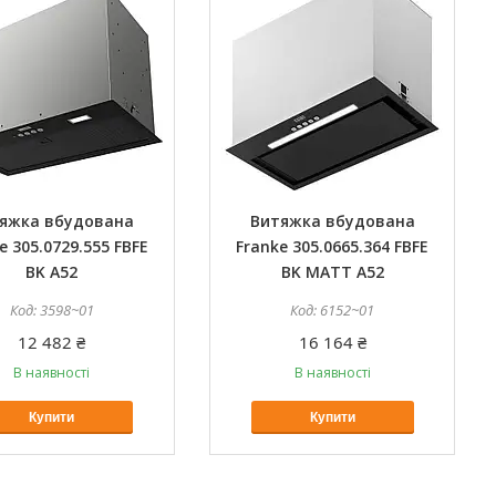
яжка вбудована
Витяжка вбудована
e 305.0729.555 FBFE
Franke 305.0665.364 FBFE
BK A52
BK MATT A52
3598~01
6152~01
12 482 ₴
16 164 ₴
В наявності
В наявності
Купити
Купити