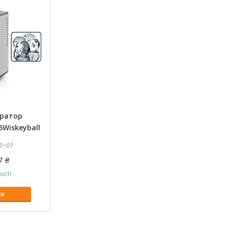
ератор
Wiskeyball
6~01
7 ₴
ості
ти