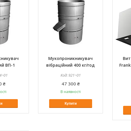
кникувач
Мукопроникникувач
Вит
ий ВП-1
вібраційний 400 кг/год
Frank
4~01
921~01
0 ₴
47 300 ₴
ості
В наявності
ти
Купити