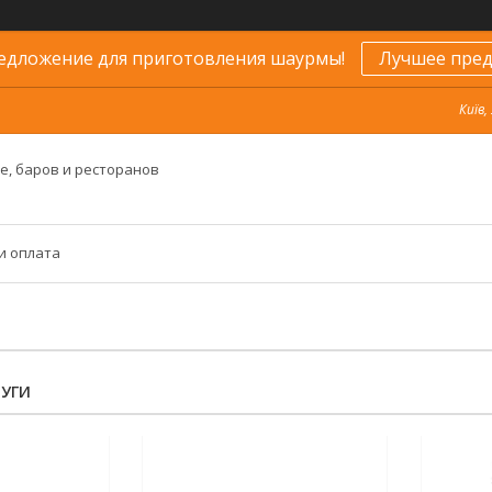
едложение для приготовления шаурмы!
Лучшее пред
Київ,
е, баров и ресторанов
и оплата
ЛУГИ