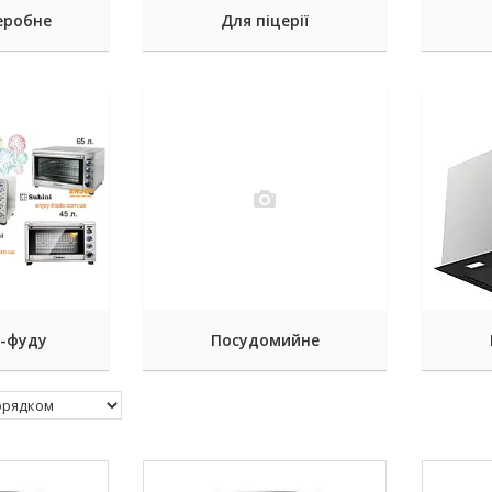
еробне
Для піцерії
т-фуду
Посудомийне