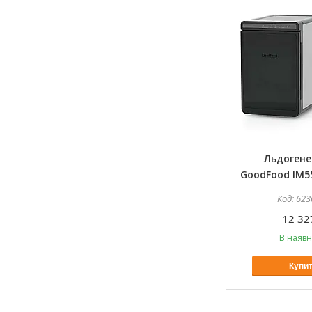
Льдоген
GoodFood IM55
623
12 32
В наявн
Купи