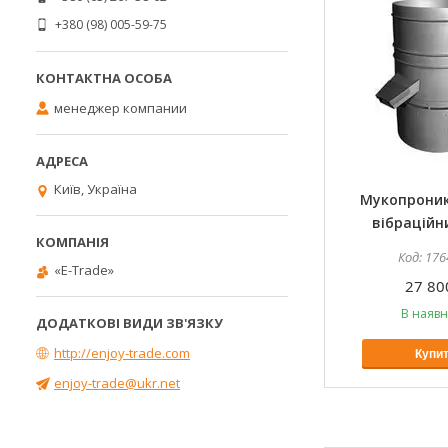
+380 (98) 005-59-75
менеджер компании
Київ, Україна
Мукопрони
вібраційн
176
«E-Trade»
27 80
В наявн
http://enjoy-trade.com
Купи
enjoy-trade@ukr.net