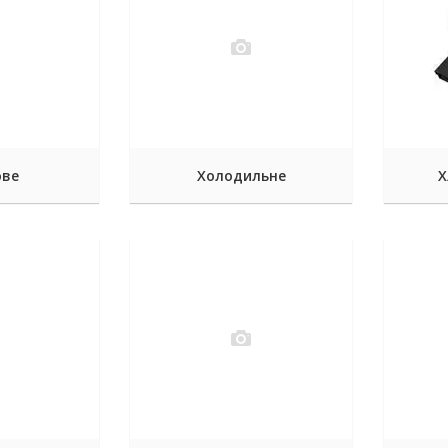
ове
Холодильне
Х