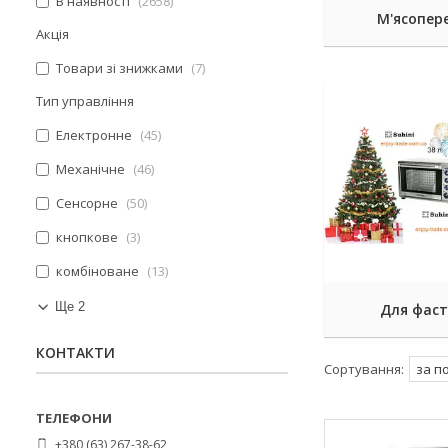
В наявності
2658
М'ясопер
Акція
Товари зі знижками
7
Тип управління
Електронне
45
Механічне
46
Сенсорне
50
кнопкове
3
комбіноване
13
Ще 2
Для фас
КОНТАКТИ
+380 (63) 267-38-62