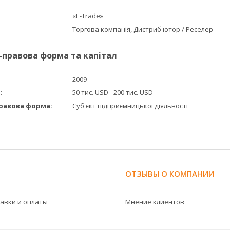
«E-Trade»
Торгова компанія, Дистриб'ютор / Реселер
-правова форма та капітал
2009
:
50 тис. USD - 200 тис. USD
равова форма:
Суб'єкт підприємницької діяльності
ОТЗЫВЫ О КОМПАНИИ
тавки и оплаты
Мнение клиентов