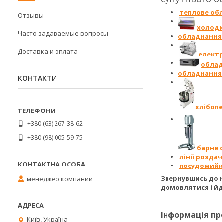
теплове об
Отзывы
холод
Часто задаваемые вопросы
обладнання 
Доставка и оплата
елект
облад
обладнання 
КОНТАКТИ
хлібоп
+380 (63) 267-38-62
+380 (98) 005-59-75
барне 
лінії роздач
посудомий
Звернувшись до н
менеджер компании
домовлятися і йд
Інформація пр
Київ, Україна