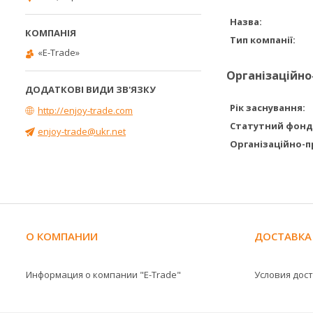
Назва:
Тип компанії:
«E-Trade»
Організаційно
Рік заснування:
http://enjoy-trade.com
Статутний фонд
enjoy-trade@ukr.net
Організаційно-п
О КОМПАНИИ
ДОСТАВКА
Информация о компании "E-Trade"
Условия дос