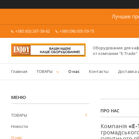
Лучшее пр
+380 (63) 267-38-62
+380 (98) 005-59-75
Оборудование для каф
от компании "E-Trade"
Главная
ТОВАРЫ
О нас
Контакты
Доставка 
ПРО НАС
ТОВАРЫ
Компанія
«E-
Новости
громадського 
О нас
супутнього о