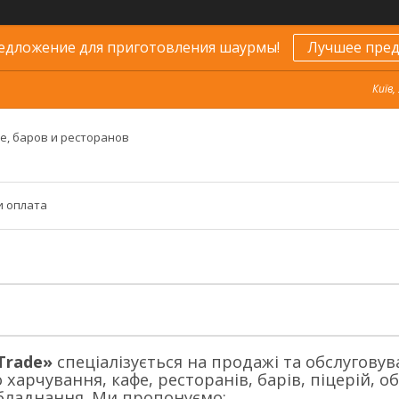
едложение для приготовления шаурмы!
Лучшее пред
Київ,
е, баров и ресторанов
и оплата
Trade»
спеціалізується на продажі та обслугову
харчування, кафе, ресторанів, барів, піцерій, об'
бладнання. Ми пропонуємо: