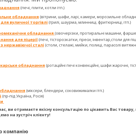
ладнання
(печі, плити, котли ітп.)
ильне обладнання
(вітрини, шафи, ларі, камери, морозильне обладн
для вуличної торгівлі
(грилі, шаурма, млинниці, фритюрниці, ітп.)
ромеханічне обладнання
(овочерізки, протиральні машини, фарше
нання для піцерії
(печі, тісторозкатки, преси, інвентар,столи для піци
з нержавіючої сталі
(столи, стелажі, мийки, полиці, парасолі витяжні 
екарське обладнання
(ротаційні печі конвекційні, шафи жарочні, тіст
обладнання
(міксери, блендери, соковижималки ітп.)
і
(пр-під Україна, Росія)
ки
ас, ви отримаєте якісну консультацію по цікавить Вас товару, г
емо на зустріч клієнту!
о компанію