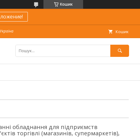
Кошик
ложение!
 Україна
Кошик
ванні обладнання для підприємств
єктів торгівлі (магазинів, супермаркетів),