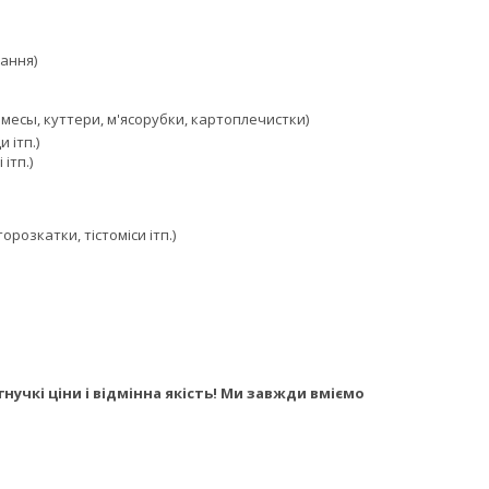
ання)
месы, куттери, м'ясорубки, картоплечистки)
 ітп.)
ітп.)
орозкатки, тістоміси ітп.)
нучкі ціни і відмінна якість! Ми завжди вміємо