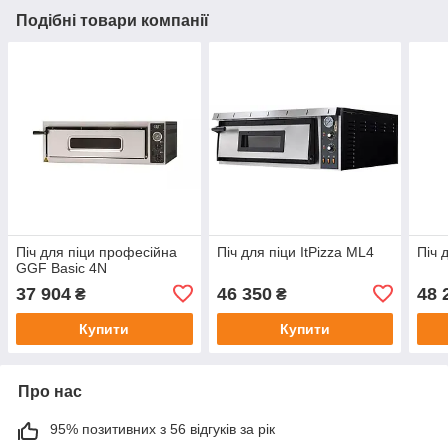
Подібні товари компанії
Піч для піци професійна
Піч для піци ItPizza ML4
Піч 
GGF Basic 4N
37 904
46 350
48 
₴
₴
Купити
Купити
Про нас
95% позитивних з 56 відгуків за рік