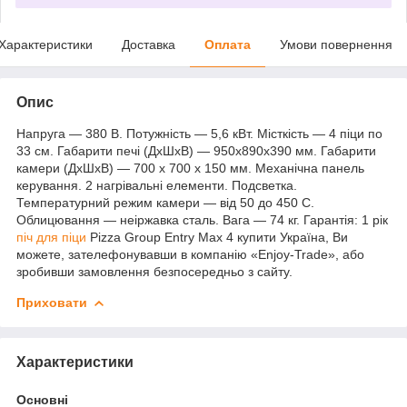
Характеристики
Доставка
Оплата
Умови повернення
Опис
Напруга — 380 В. Потужність — 5,6 кВт. Місткість — 4 піци по
33 см. Габарити печі (ДхШхВ) — 950х890х390 мм. Габарити
камери (ДхШхВ) — 700 х 700 х 150 мм. Механічна панель
керування. 2 нагрівальні елементи. Подсветка.
Температурний режим камери — від 50 до 450 С.
Облицювання — неіржавка сталь. Вага — 74 кг. Гарантія: 1 рік
піч для піци
Pizza Group Entry Max 4 купити Україна, Ви
можете, зателефонувавши в компанію «Enjoy-Trade», або
зробивши замовлення безпосередньо з сайту.
Приховати
Характеристики
Основні