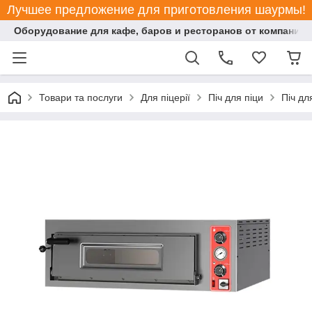
Лучшее предложение для приготовления шаурмы!
Оборудование для кафе, баров и ресторанов от компании "
Товари та послуги
Для піцерії
Піч для піци
Піч дл