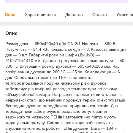
Опис
Характеристики
Доставка
Оплата
Умови п
Опис
Розмір дека — 650х490х40 або GN 2/1 Напруга — 380 В.
Потужність — 14,4 кВт. Кількість секцій — 3. Кількість рівнів для
дек — 9 шт. Габаритні розміри шафи (ДхШхВ) —
910х710х1410 мм. Діапазон регулювання температури — 50-
300 °C Внутрішній розмір духовки — 695х540х285 мм. Час
розігрівання духовки до 260 °C — 25 хв. Комплектація — 6
дек. Спеціальна геометрія ТЕНів і наявність
теплорозподальної поду на нижньому рівні духовки
забезпечує рівномірний розподіл температури по всьому
об'єму робочої камери. Нагрівальні елементи виготовлені з
неіржавкої сталі, що неабияк подовжує термін їх експлуатації.
Всередині духовки передбачена природна конвекція. Два
термодатчики забезпечують роздільне регулювання
верхнього та нижнього ТЕНів і автоматично підтримують
задану температуру. Світлові індикатори забезпечують
візуальний контроль роботи ТЕНів духовки. Вага — 184 кг.