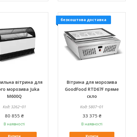
безкоштова доставка
ильна вітрина для
Вітрина для морозива
ого морозива Juka
GoodFood RTD67F пряме
M600Q
скло
3262~01
5807~01
80 855 ₴
33 375 ₴
В наявності
В наявності
Купити
Купити