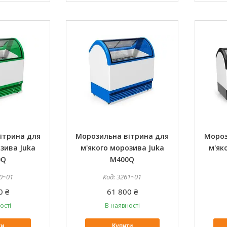
ітрина для
Морозильна вітрина для
Мороз
зива Juka
м'якого морозива Juka
м'як
0Q
M400Q
0~01
3261~01
0 ₴
61 800 ₴
ості
В наявності
ти
Купити