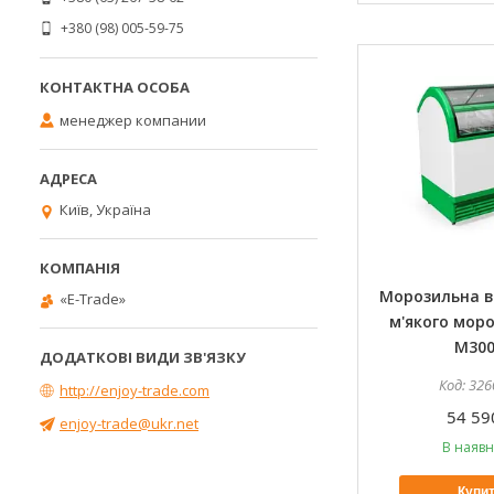
+380 (98) 005-59-75
менеджер компании
Київ, Україна
Морозильна в
«E-Trade»
м'якого моро
M30
326
http://enjoy-trade.com
54 59
enjoy-trade@ukr.net
В наявн
Купи