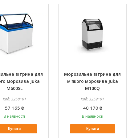
ильна вітрина для
Морозильна вітрина для
ого морозива Juka
м'якого морозива Juka
M600SL
M100Q
3258~01
3259~01
57 165 ₴
40 170 ₴
В наявності
В наявності
Купити
Купити