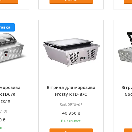
тавка
 морозива
Вітрина для морозива
Вітр
 RTD67R
Frosty RTD-87C
Go
 скло
5918~01
8~01
46 956 ₴
0 ₴
В наявності
ості