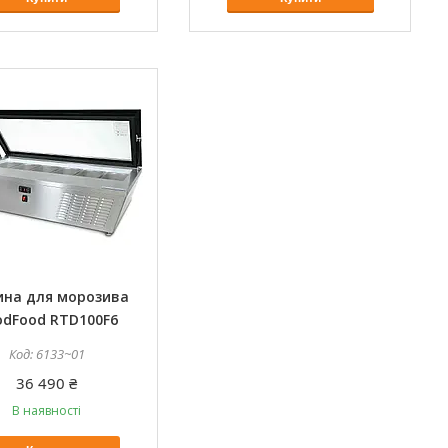
ина для морозива
odFood RTD100F6
6133~01
36 490 ₴
В наявності