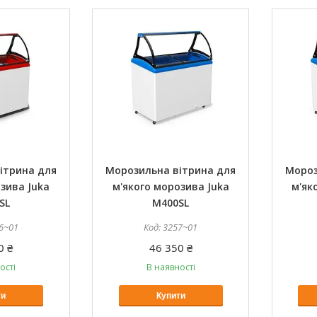
ітрина для
Морозильна вітрина для
Мороз
зива Juka
м'якого морозива Juka
м'як
SL
M400SL
6~01
3257~01
0 ₴
46 350 ₴
ості
В наявності
ти
Купити