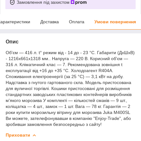
Замовлення під захистом
арактеристики
Доставка
Оплата
Умови повернення
Опис
Об'єм — 416 л. t° режим від - 14 до - 23 °C. Габарити (ДхШхВ)
- 1216x661x1318 мм.. Напруга — 220 В. Корисний об'єм —
316 л. Кліматичний клас — 7. Рекомендована зовнішня t
експлуатації від +16 до +35 °C. Холодоагент R404A.
Споживання електроенергії (за 25 °C) — 3,1 кВт на добу.
Надставка з гнутого гартованого скла. Модель пристосована
для вуличної торгівлі. Кошики пристосовані для розміщення
стандартних заводських пластикових контейнерів виробників
м'якого морозива У комплекті — кількостей смаків — 9 шт.,
коліщатка — 4 шт., замок — 1 шт. Вага — 78 кг. Гарантія — 2
роки купити морозильну вітрину для морозива Juka M400SL
Ви можете, зателефонувавши в компанію "Enjoy-Trade", або
зробивши замовлення безпосередньо з сайту!
Приховати