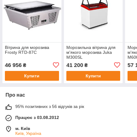
Вітрина для морозива
Морозильна вітрина для
Моро
Frosty RTD-87C
м'якого морозива Juka
м'як
M300SL
M60
46 956
41 200
57 
₴
₴
Купити
Купити
Про нас
95% позитивних з 56 відгуків за рік
Працює з 03.08.2012
м. Київ
Київ, Україна