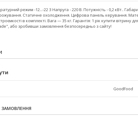
ратурний режим -12...-22 З Напруга - 220 В. Потужність - 0,2 кВт.. Габа
орожування. Статичне охолодження. Цифрова панель керування. Матер
строємкості в комплекті. Вага — 35 кг. Гарантія: 1 рік купити вітрин
rade", або зробивши замовлення безпосередньо з сайту!
И
ути
GoodFood
Я ЗАМОВЛЕННЯ