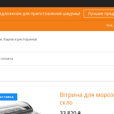
едложение для приготовления шаурмы!
Лучшее пред
Київ,
е, баров и ресторанов
и оплата
Вітрина для мороз
оставка
скло
33 820 ₴