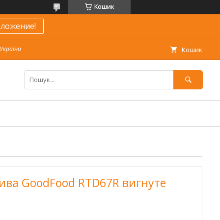
Кошик
ложение!
 Україна
Кошик
ива GoodFood RTD67R вигнуте