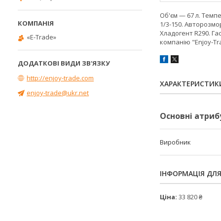
Об'єм — 67 л. Темпе
1/3-150. Авторозм
Хладогент R290. Га
«E-Trade»
компанію "Enjoy-T
http://enjoy-trade.com
ХАРАКТЕРИСТИК
enjoy-trade@ukr.net
Основні атриб
Виробник
ІНФОРМАЦІЯ ДЛ
Ціна:
33 820 ₴