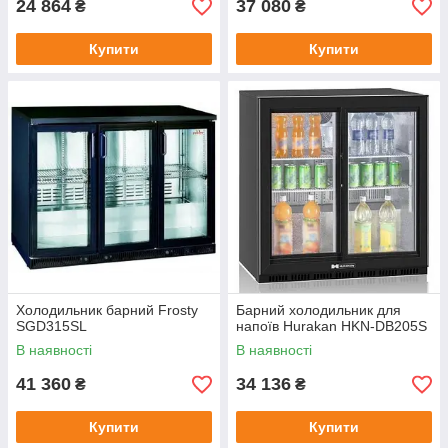
24 864
37 080
₴
₴
Купити
Купити
Холодильник барний Frosty
Барний холодильник для
SGD315SL
напоїв Hurakan HKN-DB205S
В наявності
В наявності
41 360
34 136
₴
₴
Купити
Купити