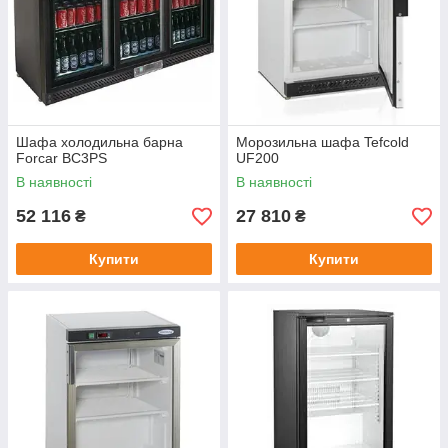
Шафа холодильна барна
Морозильна шафа Tefcold
Forcar BC3PS
UF200
В наявності
В наявності
52 116
27 810
₴
₴
Купити
Купити