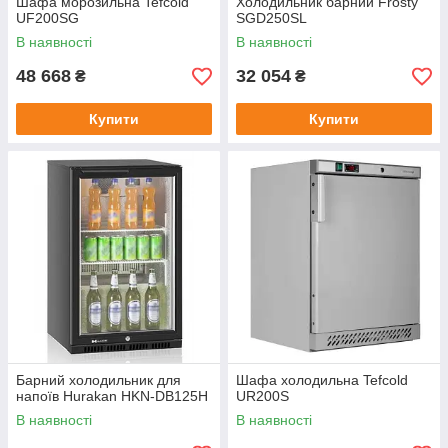
Шафа морозильна Tefcold
Холодильник барний Frosty
UF200SG
SGD250SL
В наявності
В наявності
48 668
32 054
₴
₴
Купити
Купити
Барний холодильник для
Шафа холодильна Tefcold
напоїв Hurakan HKN-DB125H
UR200S
В наявності
В наявності