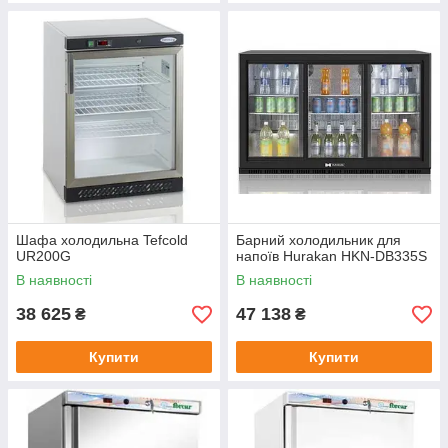
Шафа холодильна Tefcold
Барний холодильник для
UR200G
напоїв Hurakan HKN-DB335S
В наявності
В наявності
38 625
47 138
₴
₴
Купити
Купити