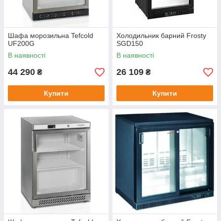
Шафа морозильна Tefcold
Холодильник барний Frosty
UF200G
SGD150
В наявності
В наявності
44 290
26 109
₴
₴
Купити
Купити