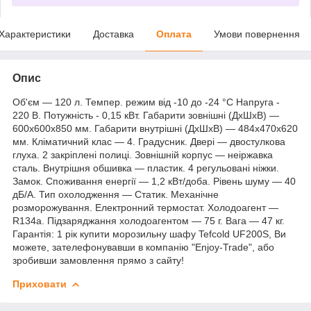
Характеристики
Доставка
Оплата
Умови повернення
Опис
Об'єм — 120 л. Темпер. режим від -10 до -24 °C Напруга -
220 В. Потужність - 0,15 кВт. Габарити зовнішні (ДхШхВ) —
600х600х850 мм. Габарити внутрішні (ДхШхВ) — 484х470х620
мм. Кліматичний клас — 4. Градусник. Двері — двостулкова
глуха. 2 закріплені полиці. Зовнішній корпус — неіржавка
сталь. Внутрішня обшивка — пластик. 4 регульовані ніжки.
Замок. Споживання енергії — 1,2 кВт/доба. Рівень шуму — 40
дБ/А. Тип охолодження — Статик. Механічне
розморожування. Електронний термостат. Холодоагент —
R134a. Підзаряджання холодоагентом — 75 г. Вага — 47 кг.
Гарантія: 1 рік купити морозильну шафу Tefcold UF200S, Ви
можете, зателефонувавши в компанію "Enjoy-Trade", або
зробивши замовлення прямо з сайту!
Приховати