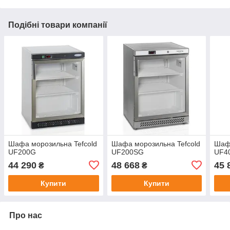
Подібні товари компанії
Шафа морозильна Tefcold
Шафа морозильна Tefcold
Шафа
UF200G
UF200SG
UF4
44 290
48 668
45 
₴
₴
Купити
Купити
Про нас