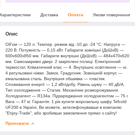
Характеристики
Доставка
Оплата
Умови повернення
Опис
Об'єм — 120 л. Темпер. режим від -10 до -24 °C. Напруга —
220 В. Потужність — 0,15 кВт. Габарити зовнішні (ДхШхВ) —
600х600х850 мм. Габарити внутрішні (ДхШхВ) — 484х470х620
мм. Самозакривні двері. 2 закріплені полиці. Електронний
термостат. Кліматичний клас — 4. Внутрішнє освітлення — ні.
4 регульовані ніжки. Замок. Градусник. Зовнішній корпус —
емальована сталь. Внутрішня обшивка — пластик.
Споживання енергії — 1,2 кВт/добу. Рівень шуму — 40 дБ/А.
Тип охолодження — Статик. Механічне розморожування.
Холодоагент — R134a. Підзаряджання холодоагентом — 75 г.
Вага — 47 кг. Гарантія: 1 рік купити морозильну шафу Tefcold
UF200 в Україні, Ви можете, зателефонувавши в компанію
"Enjoy-Trade", або зробивши замовлення прямо з сайту!
Приховати