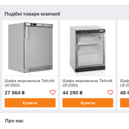
Подібні товари компанії
Шафа морозильна Tefcold
Шафа морозильна Tefcold
Шафа
UF200S
UF200G
UF2
27 864
44 290
48 
₴
₴
Купити
Купити
Про нас