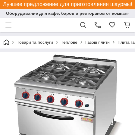
Лучшее предложение для приготовления шаурмы!
Оборудование для кафе, баров и ресторанов от компании "
Товари та послуги
Теплове
Газові плити
Плита г