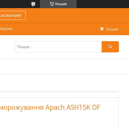
Кошик
ложение!
 Україна
Кошик
морожування Apach ASH15K DF