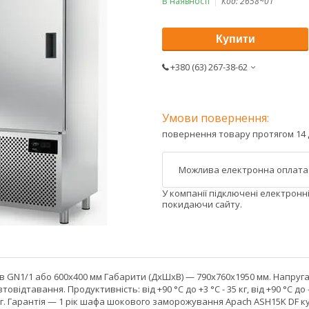
В наявності
Код:
2658~01
Купити
+380 (63) 267-38-62
повернення товару протягом 14 
У компанії підключені електронн
покидаючи сайту.
ів GN1/1 або 600х400 мм Габарити (ДхШхВ) — 790х760х1950 мм. Напруга 
втовідтавання. Продуктивність: від +90 °C до +3 °C - 35 кг, від +90 °C 
 кг. Гарантія — 1 рік шафа шокового заморожування Apach ASH15K DF 