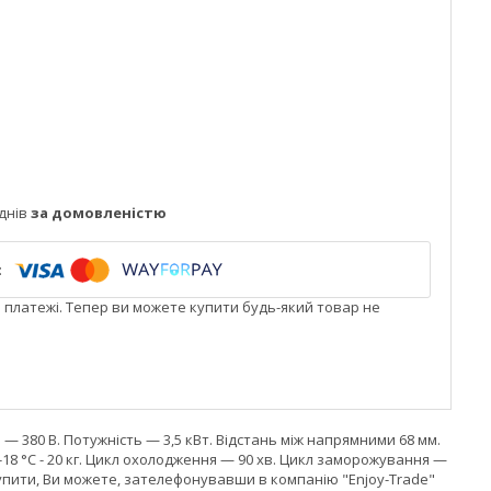
днів
за домовленістю
і платежі. Тепер ви можете купити будь-який товар не
— 380 В. Потужність — 3,5 кВт. Відстань між напрямними 68 мм.
до -18 °C - 20 кг. Цикл охолодження — 90 хв. Цикл заморожування —
купити, Ви можете, зателефонувавши в компанію "Enjoy-Trade"