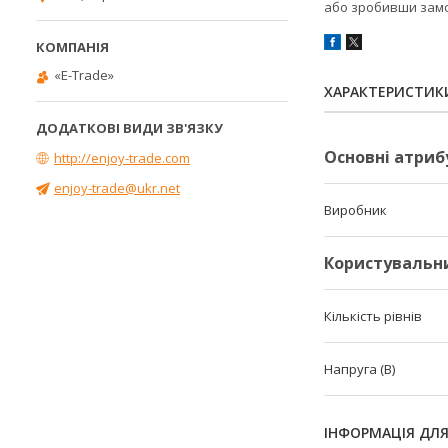
або зробивши замо
«E-Trade»
ХАРАКТЕРИСТИК
Основні атриб
http://enjoy-trade.com
enjoy-trade@ukr.net
Виробник
Користувальн
Кількість рівнів
Напруга (В)
ІНФОРМАЦІЯ ДЛ