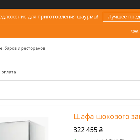
едложение для приготовления шаурмы!
Лучшее пред
Київ,
е, баров и ресторанов
и оплата
Шафа шокового за
322 455 ₴