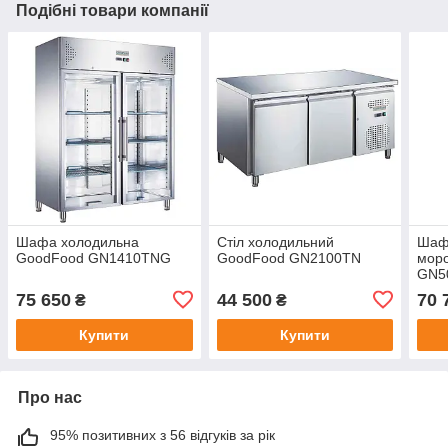
Подібні товари компанії
Шафа холодильна
Стіл холодильний
Шаф
GoodFood GN1410TNG
GoodFood GN2100TN
мор
GN5
75 650
44 500
70 
₴
₴
Купити
Купити
Про нас
95% позитивних з 56 відгуків за рік