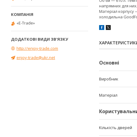
Об'єм — 610 л. Темп
напрямних для них.
Матеріал корпусу —
холодильна GoodFo
«E-Trade»
ХАРАКТЕРИСТИК
http://enjoy-trade.com
enjoy-trade@ukr.net
Основні
Виробник
Матеріал
Користувальн
Кількість дверей