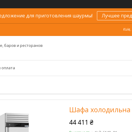
едложение для приготовления шаурмы!
Лучшее пред
Київ,
е, баров и ресторанов
и оплата
Шафа холодильна
44 411 ₴