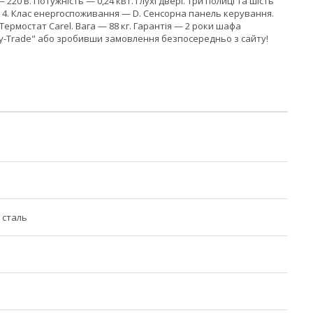
220 В. Потужність — 0,24 кВт. Глухі двері. Три полиці та шість
— 4. Клас енергоспоживання — D. Сенсорна панель керування.
ермостат Carel. Вага — 88 кг. Гарантія — 2 роки шафа
y-Trade" або зробивши замовлення безпосередньо з сайту!
 сталь