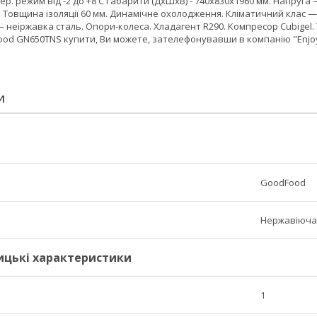
ер. режим від -2 до +8 C Габарити (ДхШхВ) - 740x830x1960 мм. Напруга — 
 Товщина ізоляції 60 мм. Динамічне охолодження. Кліматичний клас 
 неіржавка сталь. Опори-колеса. Хладагент R290. Компресор Cubigel. Т
od GN650TNS купити, Ви можете, зателефонувавши в компанію "Enjo
И
GoodFood
Нержавіюча
ицькі характеристики
1