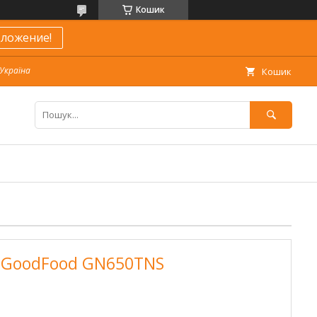
Кошик
ложение!
 Україна
Кошик
 GoodFood GN650TNS