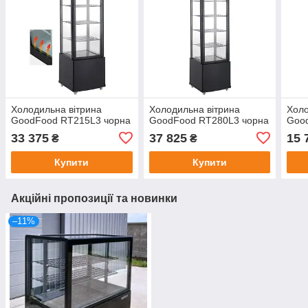
Холодильна вітрина
Холодильна вітрина
Холо
GoodFood RT215L3 чорна
GoodFood RT280L3 чорна
Goo
33 375
37 825
15 
₴
₴
Купити
Купити
Акційні пропозиції та новинки
–11%