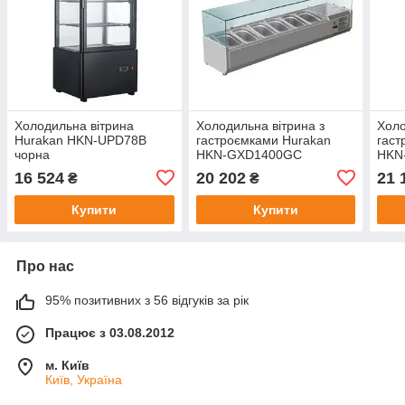
Холодильна вітрина
Холодильна вітрина з
Холо
Hurakan HKN-UPD78B
гастроємками Hurakan
гаст
чорна
HKN-GXD1400GC
HKN
16 524
20 202
21 
₴
₴
Купити
Купити
Про нас
95% позитивних з 56 відгуків за рік
Працює з 03.08.2012
м. Київ
Київ, Україна