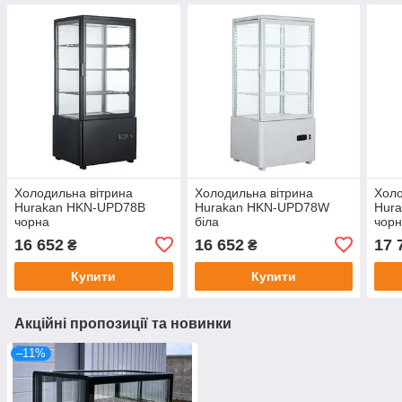
Холодильна вітрина
Холодильна вітрина
Холо
Hurakan HKN-UPD78B
Hurakan HKN-UPD78W
Hur
чорна
біла
чор
16 652
16 652
17 
₴
₴
Купити
Купити
Акційні пропозиції та новинки
–11%