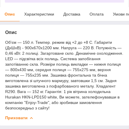
Опис
Характеристики
Доставка
Оплата
Умови п
Опис
Об'єм — 150 л. Темпер. режим від +2 до +8 С. Габарити
(ДхШхВ) - 900х670х1200 мм. Напруга — 220 В. Потужність —
0,46 кВт. 2 полиці. Загартоване скло. Динамічне охолодження.
LED — підсвітка всіх полиць. Система запобігання
запотіванню скла. Розміри полиць викладки — нижня полиця
— 800х430 мм, середня полиця — 755х275 мм, верхня
полиця — 755х235 мм. Зашивка фронтальна та бічна
виготовлена зі штучного мармуру, завтовшки 1,5 см. Задня
зашивка виготовлена з пофарбованого металу. Хладагент
R290. Вага — 152 кг. Гарантія: 1 рік вітрина холодильна
Hurakan HKN-LPD150 white, Ви можете, зателефонувавши в
компанію "Enjoy-Trade", або зробивши замовлення
безпосередньо з сайту!
Приховати