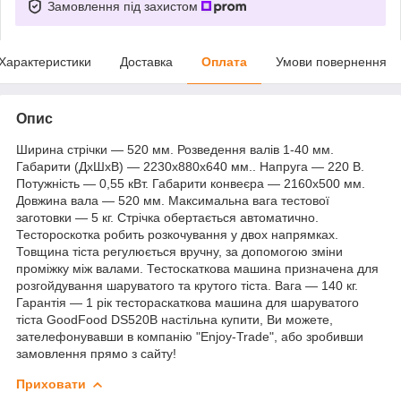
Замовлення під захистом
Характеристики
Доставка
Оплата
Умови повернення
Опис
Ширина стрічки — 520 мм. Розведення валів 1-40 мм.
Габарити (ДхШхВ) — 2230x880x640 мм.. Напруга — 220 В.
Потужність — 0,55 кВт. Габарити конвеєра — 2160х500 мм.
Довжина вала — 520 мм. Максимальна вага тестової
заготовки — 5 кг. Стрічка обертається автоматично.
Тестороскотка робить розкочування у двох напрямках.
Товщина тіста регулюється вручну, за допомогою зміни
проміжку між валами. Тестоскаткова машина призначена для
розгойдування шаруватого та крутого тіста. Вага — 140 кг.
Гарантія — 1 рік тестораскаткова машина для шаруватого
тіста GoodFood DS520B настільна купити, Ви можете,
зателефонувавши в компанію "Enjoy-Trade", або зробивши
замовлення прямо з сайту!
Приховати