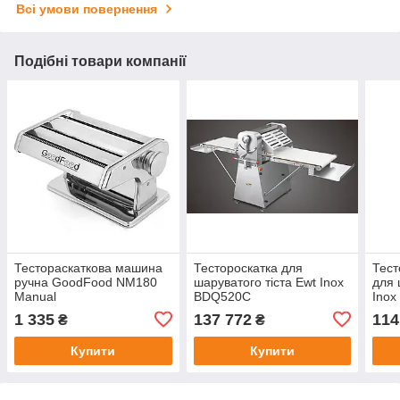
Всі умови повернення
Подібні товари компанії
Тестораскаткова машина
Тестороскатка для
Тест
ручна GoodFood NM180
шаруватого тіста Ewt Inox
для 
Manual
BDQ520C
Ino
1 335
137 772
114
₴
₴
Купити
Купити