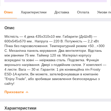
Опис
Характеристики
Доставка
Оплата
Умови п
Опис
Місткість — 4 дека 435х310x10 мм. Габарити (ДхШхВ) —
600x545x570 мм.. Напруга — 220 В. Потужність — 2,2 кВт.
Пічка без парозволоження. Температурний режим +50...+300
С. Механічна панель керування. Два вентилятори. Відстань
між рівнями 75 мм. Таймер 120 хв. Матеріал корпусу
всередині та зовні — неіржавка сталь. Подсветка. Функція
верхнього нагрівання. Двері з подвійним склом. У комплекті —
4 листи. Вага — 30 кг. Гарантія: 1 рік конвекційна піч Frosty
ESD-1A купити, Ви можете, зателефонувавши в компанію
"Enjoy-Trade", або зробивши замовлення безпосередньо з
сайту!
Приховати
Характеристики