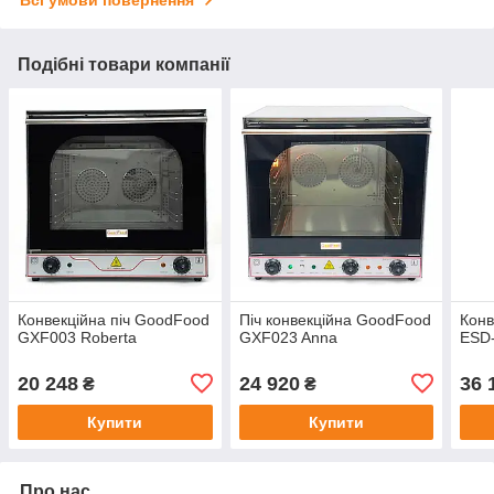
Всі умови повернення
Подібні товари компанії
Конвекційна піч GoodFood
Піч конвекційна GoodFood
Конв
GXF003 Roberta
GXF023 Anna
ESD
20 248
24 920
36 
₴
₴
Купити
Купити
Про нас