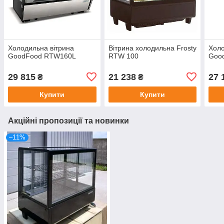
Холодильна вітрина
Вітрина холодильна Frosty
Холо
GoodFood RTW160L
RTW 100
Goo
29 815
21 238
27 
₴
₴
Купити
Купити
Акційні пропозиції та новинки
–11%