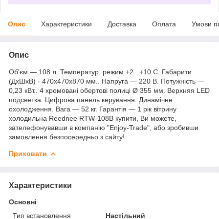
Опис
Характеристики
Доставка
Оплата
Умови п
Опис
Об'єм — 108 л. Температур. режим +2...+10 С. Габарити
(ДхШхВ) - 470х470х870 мм.. Напруга — 220 В. Потужність —
0,23 кВт.. 4 хромовані обертові полиці Ø 355 мм. Верхняя LED
подсветка. Цифрова панель керування. Динамічне
охолодження. Вага — 52 кг. Гарантія — 1 рік вітрину
холодильна Reednee RTW-108B купити, Ви можете,
зателефонувавши в компанію "Enjoy-Trade", або зробивши
замовлення безпосередньо з сайту!
Приховати
Характеристики
Основні
Тип встановлення
Настільний