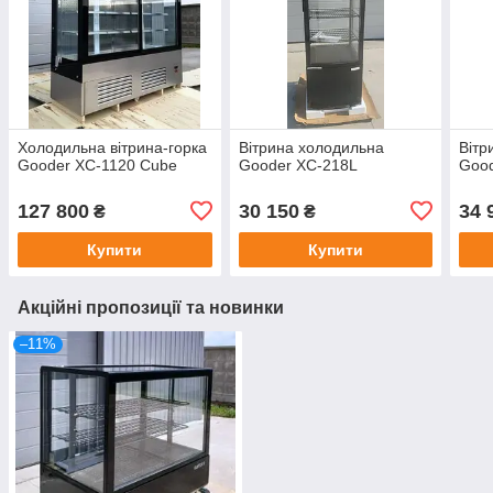
Холодильна вітрина-горка
Вітрина холодильна
Вітр
Gooder XC-1120 Cube
Gooder XC-218L
Goo
127 800
30 150
34 
₴
₴
Купити
Купити
Акційні пропозиції та новинки
–11%