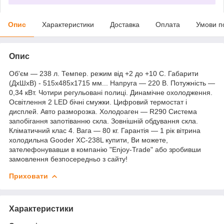
Опис
Характеристики
Доставка
Оплата
Умови п
Опис
Об'єм — 238 л. Темпер. режим від +2 до +10 С. Габарити
(ДхШхВ) - 515х485х1715 мм... Напруга — 220 В. Потужність —
0,34 кВт. Чотири регульовані полиці. Динамічне охолодження.
Освітлення 2 LED бічні смужки. Цифровий термостат і
дисплей. Авто разморозка. Холодоаген — R290 Система
запобігання запотіванню скла. Зовнішній обдування скла.
Кліматичний клас 4. Вага — 80 кг. Гарантія — 1 рік вітрина
холодильна Gooder XC-238L купити, Ви можете,
зателефонувавши в компанію "Enjoy-Trade" або зробивши
замовлення безпосередньо з сайту!
Приховати
Характеристики