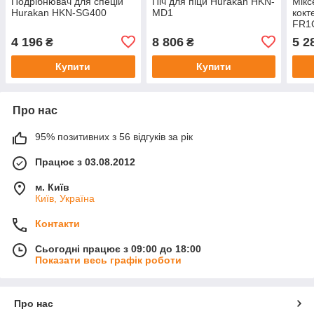
Подрібнювач для спецій
Піч для піци Hurakan HKN-
Мікс
Hurakan HKN-SG400
MD1
кокт
FR1
4 196
8 806
5 2
₴
₴
Купити
Купити
Про нас
95% позитивних з 56 відгуків за рік
Працює з 03.08.2012
м. Київ
Київ, Україна
Контакти
Сьогодні працює з 09:00 до 18:00
Показати весь графік роботи
Про нас