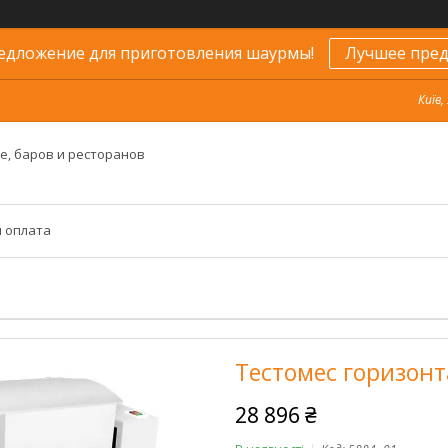
едложение для приготовления шаурмы!
Лучшее пред
Київ,
е, баров и ресторанов
и оплата
Тестомес горизонт
28 896 ₴