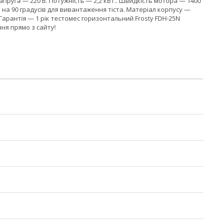
апруга — 220 В. Потужність — 2,2 кВт.. Швидкість мотора — 1400
я на 90 градусів для вивантаження тіста. Матеріал корпусу —
 Гарантія — 1 рік тестомес горизонтальний Frosty FDH-25N
ня прямо з сайту!