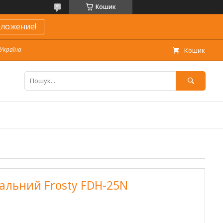
Кошик
ложение!
 Україна
Кошик
альний Frosty FDH-25N