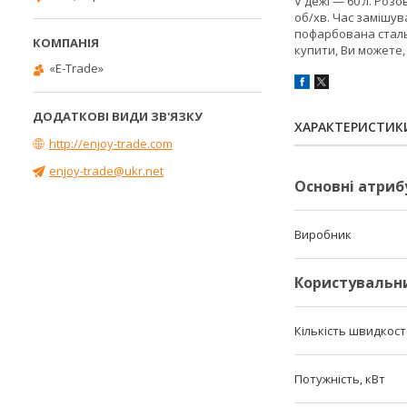
V дежі — 60 л. Роз
об/хв. Час замішув
пофарбована сталь.
купити, Ви можете
«E-Trade»
ХАРАКТЕРИСТИК
http://enjoy-trade.com
enjoy-trade@ukr.net
Основні атриб
Виробник
Користувальн
Кількість швидкос
Потужність, кВт