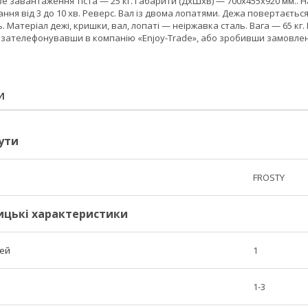
ове завантаження тіста — 25 кг. Габарити (ДхШхВ) — 700x455x920 мм.. Н
ання від 3 до 10 хв. Реверс. Вал із двома лопатями. Дежа повертаєтьс
 Матеріал дежі, кришки, вал, лопаті — неіржавка сталь. Вага — 65 кг.
, зателефонувавши в компанію «Enjoy-Trade», або зробивши замовлен
И
ути
FROSTY
ицькі характеристики
тей
1
1-3