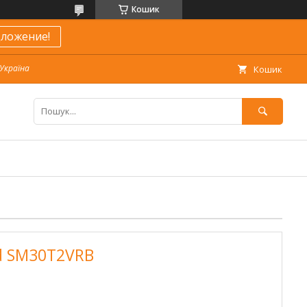
Кошик
ложение!
 Україна
Кошик
d SM30T2VRB