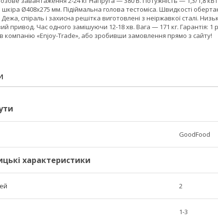
 Розове завантаження 2-24 кг Напруга — 380 В. Потужність — 1,3/1,8 кВ
 шкіра Ø408х275 мм. Підіймальна голова тестоміса. Швидкості обертан
 Дежа, спіраль і захисна решітка виготовлені з неіржавкої сталі. Низ
й привод. Час одного замішуючи 12-18 хв. Вага — 171 кг. Гарантія: 1
 компанію «Enjoy-Trade», або зробивши замовлення прямо з сайту!
И
ути
GoodFood
ицькі характеристики
тей
2
1-3