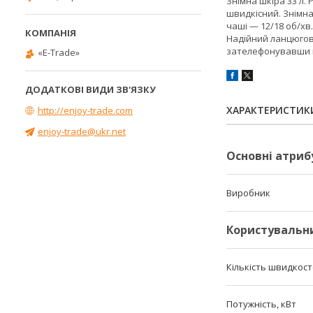
Знімна шкіра 33 л.
швидкісний. Знімна
чаші — 12/18 об/хв.
Надійний ланцюгови
зателефонувавши в
«E-Trade»
ХАРАКТЕРИСТИК
http://enjoy-trade.com
enjoy-trade@ukr.net
Основні атриб
Виробник
Користувальн
Кількість швидкос
Потужність, кВт