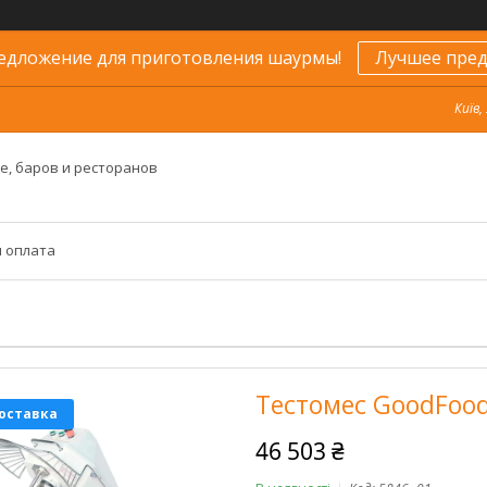
едложение для приготовления шаурмы!
Лучшее пред
Київ,
е, баров и ресторанов
и оплата
Тестомес GoodFoo
оставка
46 503 ₴