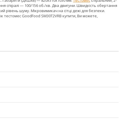
т.. Габарити (ДхШхВ) — 820x510x1030 мм.
Тестомес
спіральний, 2-
ня спіралі — 100/156 об./хв. Два двигуни. Швидкість обертання
ький рівень шуму. Мікровимикач на сітці дежі для безпеки.
 рік тестомес GoodFood SM30T2VRB купити, Ви можете,