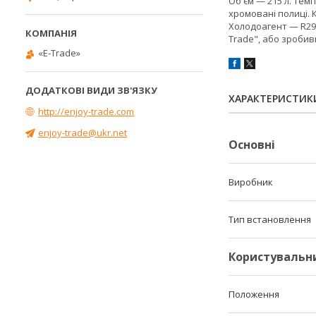
Об'єм — 215 л. Темп
хромовані полиці. 
Холодоагент — R290
Trade", або зроби
«E-Trade»
ХАРАКТЕРИСТИК
http://enjoy-trade.com
enjoy-trade@ukr.net
Основні
Виробник
Тип встановлення
Користувальн
Положення