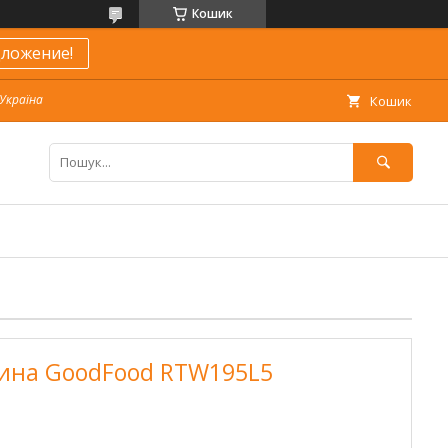
Кошик
ложение!
 Україна
Кошик
рина GoodFood RTW195L5