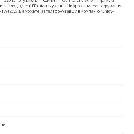
 — 220 В. Потужність — 0,24 кВт. Фронтальне скло — пряме. 3
є світлодіодне (LED) підсвічування. Цифрова панель керування.
d RTW195L5, Ви можете, зателефонувавши в компанію "Enjoy-
ьне