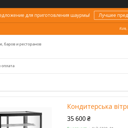
едложение для приготовления шаурмы!
Лучшее пред
Київ,
е, баров и ресторанов
и оплата
Кондитерська віт
35 600 ₴