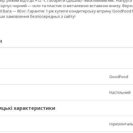
ер. режим від 0 до +12 °C Габарити (ДхШхВ) - 880х568х886 мм.. Напруга
Корпус чорний — скло та пластик із металевою вставкою внизу. Верхн
 Вага — 80 кг. Гарантія: 1 рік купити кондитерську вітрину GoodFoo
вши замовлення безпосередньо з сайту!
И
GoodFood
Настільний
ицькі характеристики
горизонтал