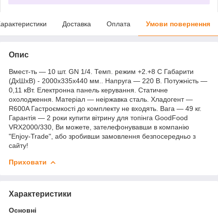
арактеристики
Доставка
Оплата
Умови повернення
Опис
Вмест-ть — 10 шт. GN 1/4. Темп. режим +2.+8 C Габарити
(ДхШхВ) - 2000х335х440 мм.. Напруга — 220 В. Потужність —
0,11 кВт. Електронна панель керування. Статичне
охолодження. Матеріал — неіржавка сталь. Хладогент —
R600A Гастроємкості до комплекту не входять. Вага — 49 кг.
Гарантія — 2 роки купити вітрину для топінга GoodFood
VRX2000/330, Ви можете, зателефонувавши в компанію
"Enjoy-Trade", або зробивши замовлення безпосередньо з
сайту!
Приховати
Характеристики
Основні