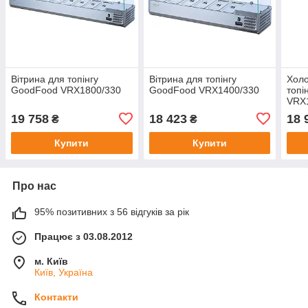
Вітрина для топінгу
Вітрина для топінгу
Холо
GoodFood VRX1800/330
GoodFood VRX1400/330
топі
VRX
19 758
18 423
18 
₴
₴
Купити
Купити
Про нас
95% позитивних з 56 відгуків за рік
Працює з 03.08.2012
м. Київ
Київ, Україна
Контакти