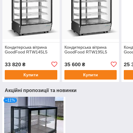
Кондитерська вітрина
Кондитерська вітрина
Конд
GoodFood RTW145L5
GoodFood RTW195L5
Goo
33 820
35 600
25 
₴
₴
Купити
Купити
Акційні пропозиції та новинки
–11%