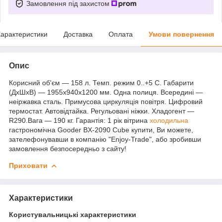
Замовлення під захистом
арактеристики
Доставка
Оплата
Умови повернення
Опис
Корисний об'єм — 158 л. Темп. режим 0..+5 С. Габарити
(ДхШхВ) — 1955х940х1200 мм. Одна полиця. Всередині —
неіржавка сталь. Примусова циркуляція повітря. Цифровий
термостат. Автовідтайка. Регульовані ніжки. Хладогент —
R290.Вага — 190 кг. Гарантія: 1 рік вітрина
холодильна
гастрономічна Gooder BX-2090 Cube купити, Ви можете,
зателефонувавши в компанію "Enjoy-Trade", або зробивши
замовлення безпосередньо з сайту!
Приховати
Характеристики
Користувальницькі характеристики