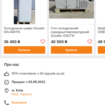
Холодильна шафа Gooder
Стіл холодильний
Шаф
GN-400TN
середньотемпературний
GN6
Gooder GN2TN
36 450
40 500
49 
₴
₴
Купити
Купити
Про нас
95% позитивних з 56 відгуків за рік
Працює з 03.08.2012
м. Київ
Київ, Україна
Контакти