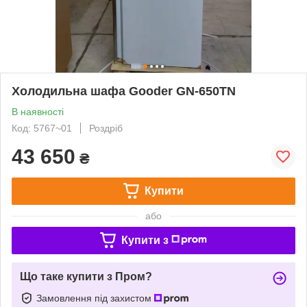
Холодильна шафа Gooder GN-650TN
В наявності
Код: 5767~01
Роздріб
43 650
₴
Купити
або
Купити з
Що таке купити з Пром?
Замовлення під захистом