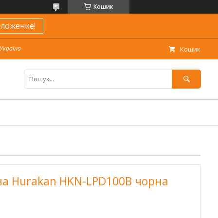
Кошик
ложение!
 Україна
Кошик
на Hurakan HKN-LPD100B чорна