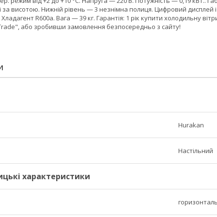
ер. режим від +2 до +10 °C. Напруга — 220 В. Потужність — 0,19 кВт.. 
і за висотою. Нижній рівень — 3 незнімна полиця. Цифровий дисплей і 
 Хладагент R600a. Вага — 39 кг. Гарантія: 1 рік купити холодильну в
-Trade", або зробивши замовлення безпосередньо з сайту!
И
Hurakan
Настільний
ицькі характеристики
горизонтал