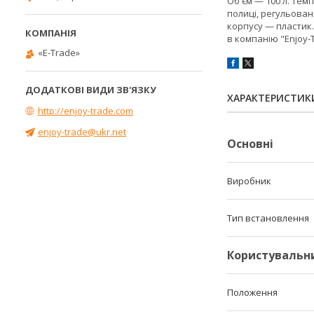
Об'єм — 100 л. Темп
полиці, регульован
корпусу — пластик.
в компанію "Enjoy
«E-Trade»
ХАРАКТЕРИСТИК
http://enjoy-trade.com
enjoy-trade@ukr.net
Основні
Виробник
Тип встановлення
Користувальн
Положення