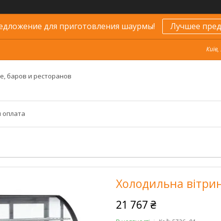
едложение для приготовления шаурмы!
Лучшее пред
Київ,
е, баров и ресторанов
и оплата
Холодильна вітри
21 767 ₴