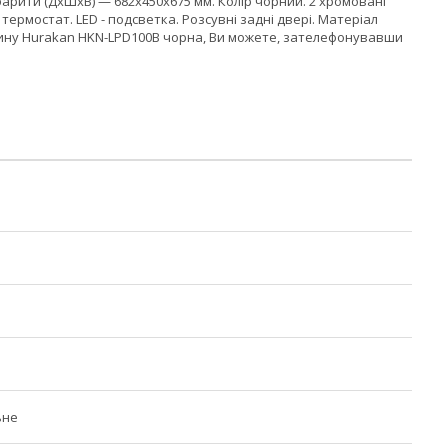
Габарити (ДхШхВ) — 682х450х675 мм. Колір чорний. 2 хромовані
термостат. LED - подсветка. Розсувні задні двері. Матеріал
ітрину Hurakan HKN-LPD100B чорна, Ви можете, зателефонувавши
ьне