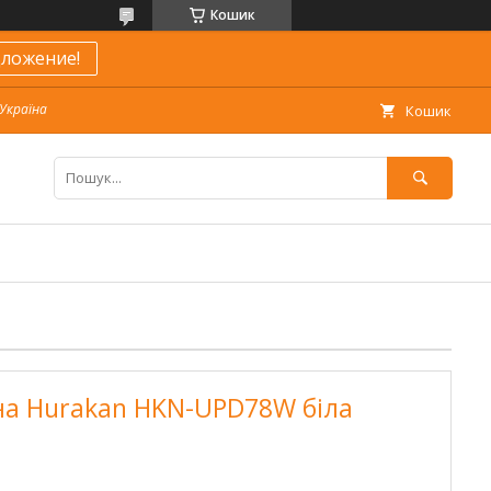
Кошик
ложение!
 Україна
Кошик
на Hurakan HKN-UPD78W біла