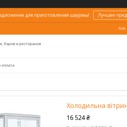
едложение для приготовления шаурмы!
Лучшее пред
Київ,
е, баров и ресторанов
и оплата
Холодильна вітри
16 524 ₴