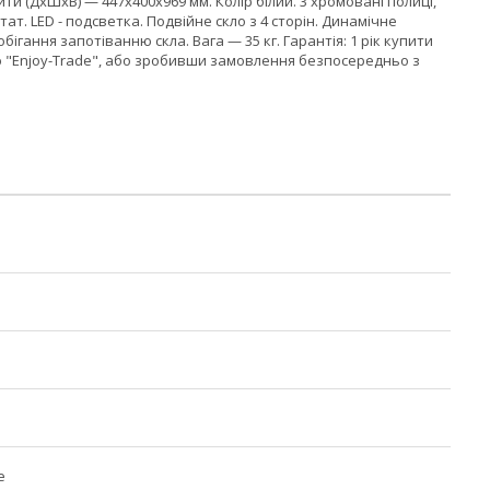
рити (ДхШхВ) — 447х400х969 мм. Колір білий. 3 хромовані полиці,
т. LED - подсветка. Подвійне скло з 4 сторін. Динамічне
гання запотіванню скла. Вага — 35 кг. Гарантія: 1 рік купити
 "Enjoy-Trade", або зробивши замовлення безпосередньо з
е