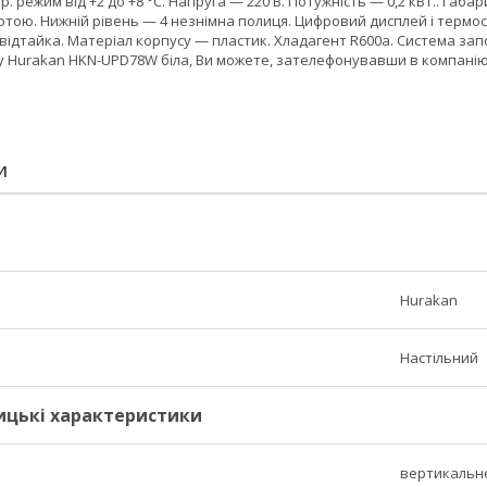
р. режим від +2 до +8 °C. Напруга — 220 В. Потужність — 0,2 кВт.. Габа
отою. Нижній рівень — 4 незнімна полиця. Цифровий дисплей і термоста
ідтайка. Матеріал корпусу — пластик. Хладагент R600a. Система запобі
у Hurakan HKN-UPD78W біла, Ви можете, зателефонувавши в компанію
И
Hurakan
Настільний
ицькі характеристики
вертикальн