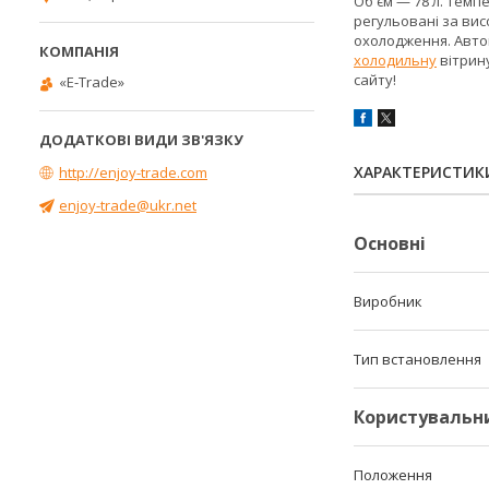
Об'єм — 78 л. Темпе
регульовані за вис
охолодження. Автов
холодильну
вітрин
сайту!
«E-Trade»
ХАРАКТЕРИСТИК
http://enjoy-trade.com
enjoy-trade@ukr.net
Основні
Виробник
Тип встановлення
Користувальн
Положення