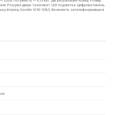
— 220 В. Потужність — 0,15 кВт. Дві регульовані полиці. Розмір
ння. Розсувні двері. Склопакет. LED подсветка. Цифрова панель
ерську вітрину Gooder XCW-120LS, Ви можете, зателефонувавши в
ьне