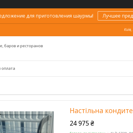
едложение для приготовления шаурмы!
Лучшее пред
Київ,
е, баров и ресторанов
и оплата
Настільна кондите
24 975 ₴