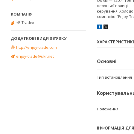
Об'єм — 120 л. Темп
верхньої полиці — 
керування. Холодоа
компанію "Enjoy-T
«E-Trade»
ХАРАКТЕРИСТИК
http://enjoy-trade.com
enjoy-trade@ukr.net
Основні
Тип встановлення
Користувальн
Положення
ІНФОРМАЦІЯ ДЛ