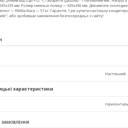
ер. режим від 0 до +12 °C Габарити (ДхШхВ) - 710х568х686 мм.. Напруга 
635х335 мм. Розмір нижньої полиці — 635х365 мм. Динамічне охолодже
гент — R600a Вага — 57 кг. Гарантія: 1 рік купити настільну кондит
rade", або зробивши замовлення безпосередньо з сайту!
И
Настільний
ицькі характеристики
горизонтал
Я ЗАМОВЛЕННЯ