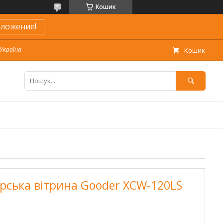
Кошик
ложение!
 Україна
Кошик
рська вітрина Gooder XCW-120LS