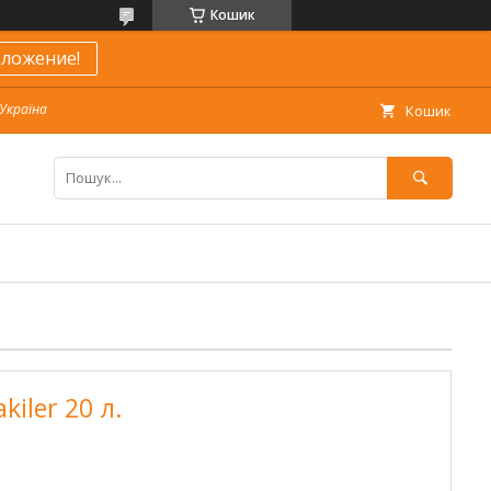
Кошик
ложение!
 Україна
Кошик
iler 20 л.