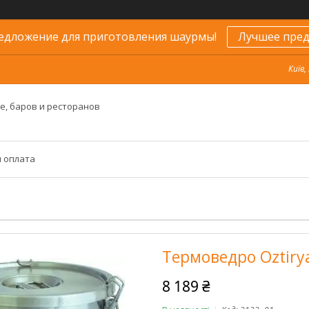
едложение для приготовления шаурмы!
Лучшее пред
Київ,
е, баров и ресторанов
и оплата
Термоведро Oztiryak
8 189 ₴