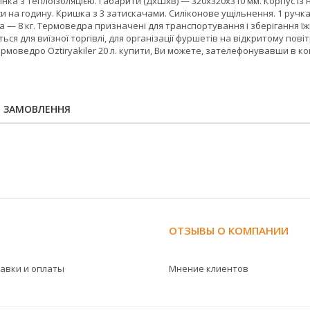
стінка з теплоізоляцією. Габарити (ДхШхВ) — 320х320х310 мм. Корпус із
и на годину. Кришка з 3 затискачами. Силіконове ущільнення. 1 ручк
— 8 кг. Термоведра призначені для транспортування і зберігання їжі
ься для виїзної торгівлі, для організації фуршетів на відкритому пов
рмоведро Oztiryakiler 20 л. купити, Ви можете, зателефонувавши в к
Я ЗАМОВЛЕННЯ
ОТЗЫВЫ О КОМПАНИИ
тавки и оплаты
Мнение клиентов