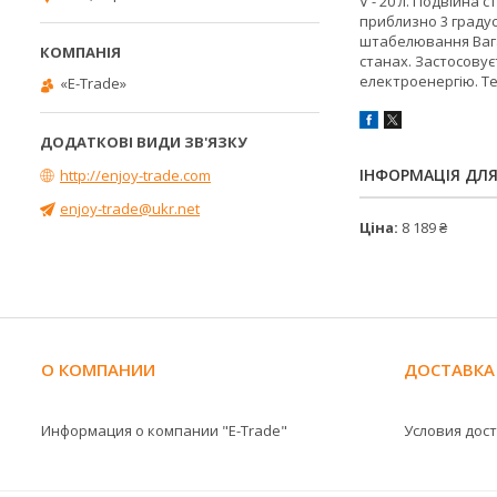
V - 20 л. Подвійна 
приблизно 3 градус
штабелювання Вага 
станах. Застосовуєт
електроенергію. Те
«E-Trade»
ІНФОРМАЦІЯ ДЛ
http://enjoy-trade.com
enjoy-trade@ukr.net
Ціна:
8 189 ₴
О КОМПАНИИ
ДОСТАВКА
Информация о компании "E-Trade"
Условия дос