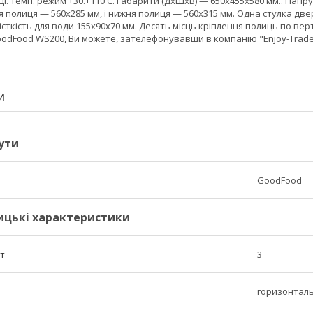
ці. Темп. режим +30.+110 С. Габарити (ДхШхВ) — 650х455х580 мм.. Напру
я полиця — 560х285 мм, і нижня полиця — 560х315 мм. Одна стулка две
сткість для води 155х90х70 мм. Десять місць кріплення полиць по верти
odFood WS200, Ви можете, зателефонувавши в компанію "Enjoy-Trade
И
ути
GoodFood
ицькі характеристики
шт
3
горизонтал