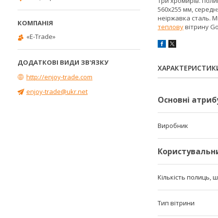
Три хромирів. поли
560х255 мм, середн
неіржавка сталь. Мі
теплову
вітрину Go
«E-Trade»
ХАРАКТЕРИСТИК
http://enjoy-trade.com
enjoy-trade@ukr.net
Основні атриб
Виробник
Користувальн
Кількість полиць, 
Тип вітрини