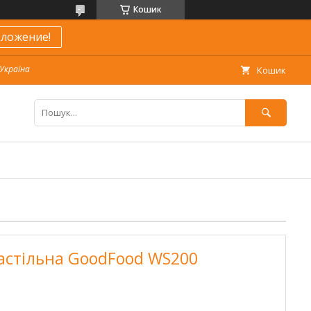
Кошик
ложение!
 Україна
Кошик
астільна GoodFood WS200