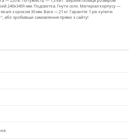
га — 220 В. Потужність — 1,3 кВт.. Верхня полиця розміром
рей 240х345h мм. Подсветка. Гнуте скло. Матеріал корпусу —
калі з кроком 30 мм. Вага — 21 кг. Гарантія: 1 рік купити
", або зробивши замовлення прямо з сайту!
ьна