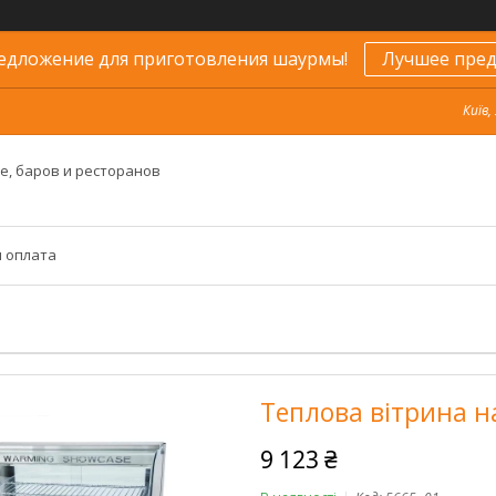
едложение для приготовления шаурмы!
Лучшее пред
Київ,
е, баров и ресторанов
и оплата
Теплова вітрина н
9 123 ₴