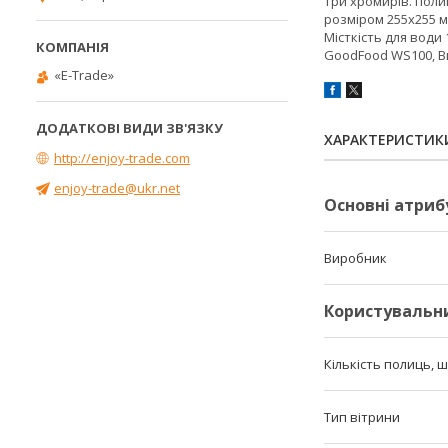
Три хромирів. полиц
розміром 255х255 м
Місткість для води 
GoodFood WS100, В
«E-Trade»
ХАРАКТЕРИСТИК
http://enjoy-trade.com
enjoy-trade@ukr.net
Основні атриб
Виробник
Користувальн
Кількість полиць, 
Тип вітрини