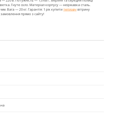
а — 220 В. Потужність — 1,0 кВт.. Верхня та середня полиці
ветка. Гнуте скло. Матеріал корпусу — неіржавка сталь.
мм. Вага — 20 кг. Гарантія: 1 рік купити
теплову
вітрину
 замовлення прямо з сайту!
ьна