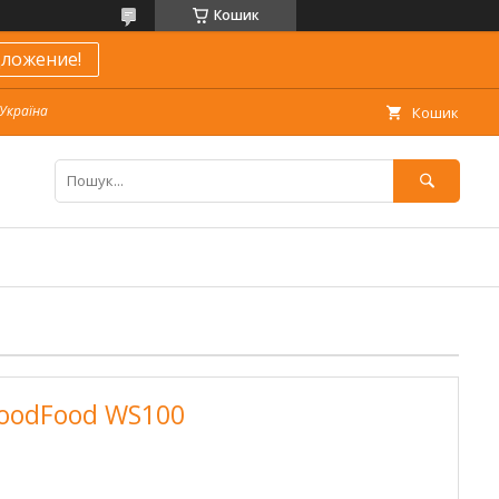
Кошик
ложение!
 Україна
Кошик
GoodFood WS100