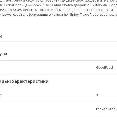
і. Темп. режим +30.+110 С. Габарити (ДхШхВ) - 390х455х580 мм.. Напруг
м. Нижня полиця — 255х285 мм. Одна стулка дверей 255х380h мм. Подс
155х90х70 мм. Десять місць кріплення полиць по вертикалі з кроком 30 
и можете, зателефонувавши в компанію "Enjoy-Trade", або зробивши
И
ути
GoodFood
ицькі характеристики
шт
3
горизонтал