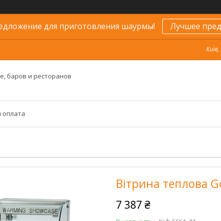
едложение для приготовления шаурмы!
Лучшее пред
Київ,
е, баров и ресторанов
и оплата
Вітрина теплова 
7 387 ₴