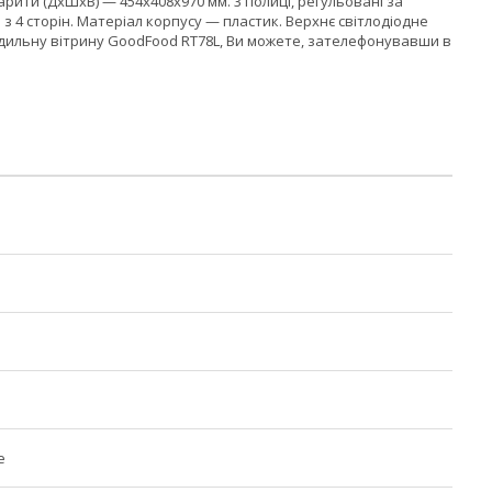
абарити (ДхШхВ) — 454х408х970 мм. 3 полиці, регульовані за
 4 сторін. Матеріал корпусу — пластик. Верхнє світлодіодне
дильну вітрину GoodFood RT78L, Ви можете, зателефонувавши в
е