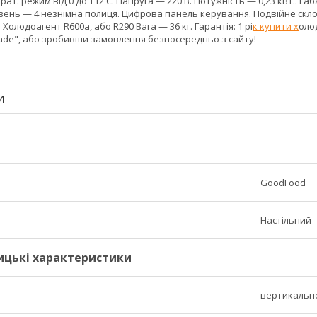
рат. режим від 0 до +12 С. Напруга — 220 В. Потужність — 0,23 кВт.. Г
вень — 4 незнімна полиця. Цифрова панель керування. Подвійне скло з
. Холодоагент R600a, або R290 Вага — 36 кг. Гарантія: 1 рі
к купити х
оло
rade", або зробивши замовлення безпосередньо з сайту!
И
GoodFood
Настільний
ицькі характеристики
вертикальн