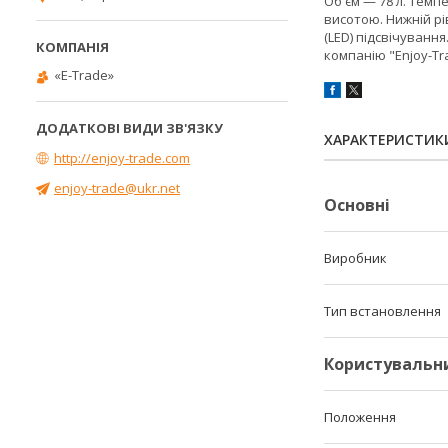
Об'єм — 78 л. Темпе
висотою. Нижній рі
(LED) підсвічування
компанію "Enjoy-T
«E-Trade»
ХАРАКТЕРИСТИК
http://enjoy-trade.com
enjoy-trade@ukr.net
Основні
Виробник
Тип встановлення
Користувальн
Положення