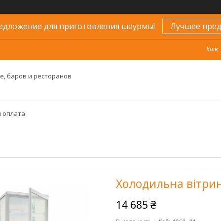
едложение для приготовления шаурмы!
Лучшее пред
Київ,
е, баров и ресторанов
и оплата
Холодильна вітри
14 685 ₴