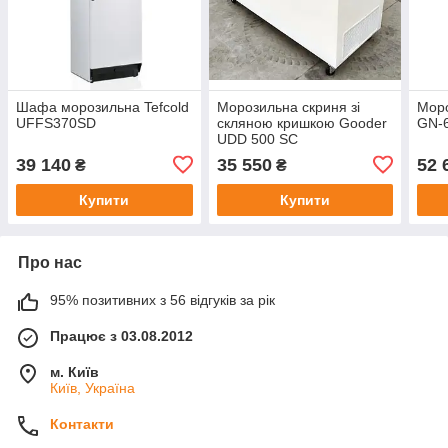
Шафа морозильна Tefcold
Морозильна скриня зі
Мор
UFFS370SD
скляною кришкою Gooder
GN-
UDD 500 SC
39 140
35 550
52 
₴
₴
Купити
Купити
Про нас
95% позитивних з 56 відгуків за рік
Працює з 03.08.2012
м. Київ
Київ, Україна
Контакти