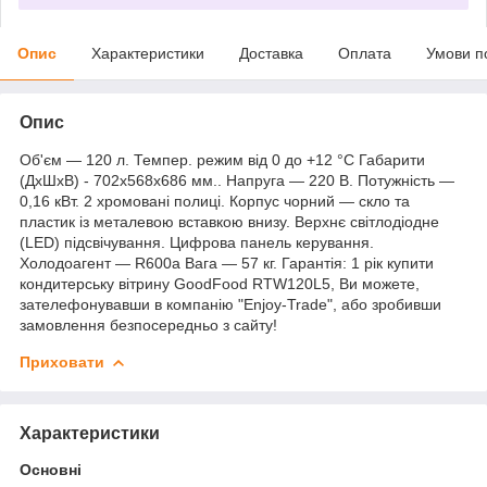
Опис
Характеристики
Доставка
Оплата
Умови п
Опис
Об'єм — 120 л. Темпер. режим від 0 до +12 °C Габарити
(ДхШхВ) - 702х568х686 мм.. Напруга — 220 В. Потужність —
0,16 кВт. 2 хромовані полиці. Корпус чорний — скло та
пластик із металевою вставкою внизу. Верхнє світлодіодне
(LED) підсвічування. Цифрова панель керування.
Холодоагент — R600a Вага — 57 кг. Гарантія: 1 рік купити
кондитерську вітрину GoodFood RTW120L5, Ви можете,
зателефонувавши в компанію "Enjoy-Trade", або зробивши
замовлення безпосередньо з сайту!
Приховати
Характеристики
Основні