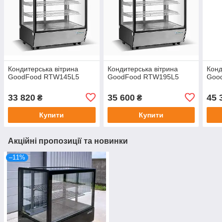
Кондитерська вітрина
Кондитерська вітрина
Конд
GoodFood RTW145L5
GoodFood RTW195L5
Goo
33 820
35 600
45 
₴
₴
Купити
Купити
Акційні пропозиції та новинки
–11%