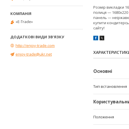
Розмір викладки 166
полиця — 1680х220 
панель — неіржавка
«E-Trade»
купити кондитерсь
сайту!
http://enjoy-trade.com
ХАРАКТЕРИСТИК
enjoy-trade@ukr.net
Основні
Тип встановлення
Користувальн
Положення