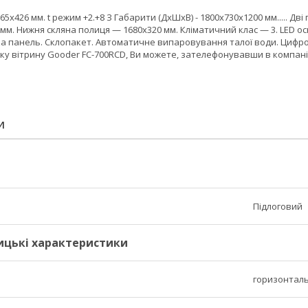
5х426 мм. t режим +2.+8 З Габарити (ДхШхВ) - 1800х730х1200 мм..... Дві
мм. Нижня скляна полиця — 1680х320 мм. Кліматичний клас — 3. LED о
 панель. Склопакет. Автоматичне випаровування талої води. Цифровий
ку вітрину Gooder FC-700RCD, Ви можете, зателефонувавши в компан
И
Підлоговий
ицькі характеристики
горизонтал