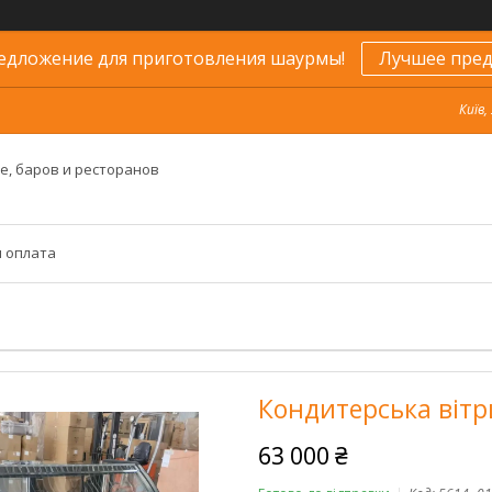
едложение для приготовления шаурмы!
Лучшее пред
Київ,
е, баров и ресторанов
и оплата
Кондитерська вітр
63 000 ₴