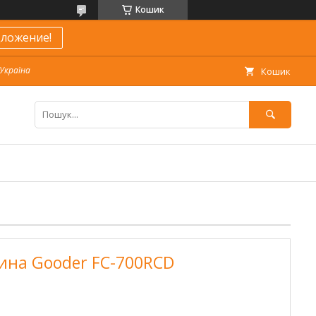
Кошик
ложение!
 Україна
Кошик
ина Gooder FC-700RCD