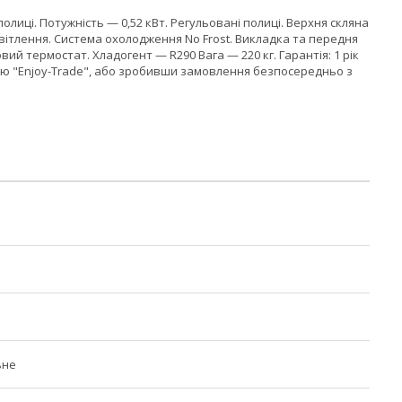
 полиці. Потужність — 0,52 кВт. Регульовані полиці. Верхня скляна
світлення. Система охолодження No Frost. Викладка та передня
 термостат. Хладогент — R290 Вага — 220 кг. Гарантія: 1 рік
ію "Enjoy-Trade", або зробивши замовлення безпосередньо з
ьне