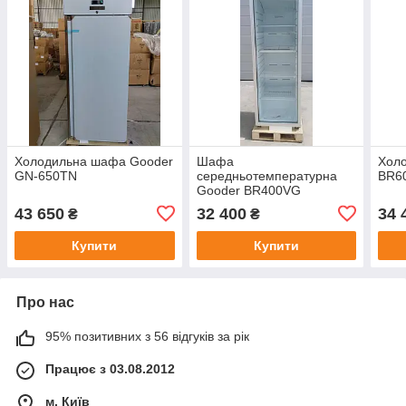
Холодильна шафа Gooder
Шафа
Хол
GN-650TN
середньотемпературна
BR6
Gooder BR400VG
43 650
32 400
34 
₴
₴
Купити
Купити
Про нас
95% позитивних з 56 відгуків за рік
Працює з 03.08.2012
м. Київ