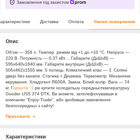
Замовлення під захистом
арактеристики
Доставка
Оплата
Умови повернення
Опис
Об'єм — 358 л. Темпер. режим від +1 до +10 °C. Напруга —
220 В. Потужність — 0,37 кВт.... Габарити (ДхШхВ) —
595x640x1840 мм. Габарити внутрішні (ДхШхВ) —
505х462х1555 мм. 5 полиць. Кліматичний клас — 3. Скляні
двері без канапе. Статика + Дінаміка. Термометр. Механічне
керування. Хладогент R600A. Замок. Білий колір. Вага — 74
кг. Г
арантія: 1
рік купити холодильну середньотемпературну
Gooder USS 374 DTK, Ви можете, зателефонувавши в
компанію "Enjoy-Trade", або зробивши замовлення
безпосередньо з сайту!
Приховати
Характеристики