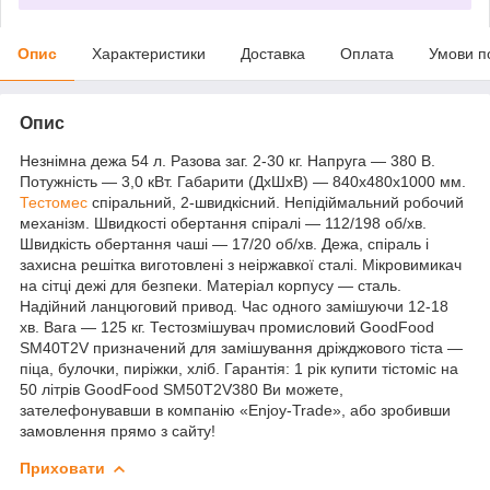
Опис
Характеристики
Доставка
Оплата
Умови п
Опис
Незнімна дежа 54 л. Разова заг. 2-30 кг. Напруга — 380 В.
Потужність — 3,0 кВт. Габарити (ДхШхВ) — 840x480x1000 мм.
Тестомес
спіральний, 2-швидкісний. Непідіймальний робочий
механізм. Швидкості обертання спіралі — 112/198 об/хв.
Швидкість обертання чаші — 17/20 об/хв. Дежа, спіраль і
захисна решітка виготовлені з неіржавкої сталі. Мікровимикач
на сітці дежі для безпеки. Матеріал корпусу — сталь.
Надійний ланцюговий привод. Час одного замішуючи 12-18
хв. Вага — 125 кг. Тестозмішувач промисловий GoodFood
SM40T2V призначений для замішування дріжджового тіста —
піца, булочки, пиріжки, хліб. Гарантія: 1 рік купити тістоміс на
50 літрів GoodFood SM50T2V380 Ви можете,
зателефонувавши в компанію «Enjoy-Trade», або зробивши
замовлення прямо з сайту!
Приховати