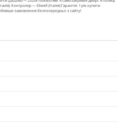
арити (ДхШхВ) — 2320x700x850 мм. 4 самозакривні двері. 4 полиці
я). Контролер — Eliwell (Італія) Гарантія: 1 рік купити
зробивши замовлення безпосередньо з сайту!