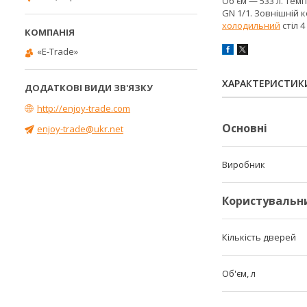
Об'єм — 533 л. Темп
GN 1/1. Зовнішній к
холодильний
стіл 
«E-Trade»
ХАРАКТЕРИСТИК
http://enjoy-trade.com
Основні
enjoy-trade@ukr.net
Виробник
Користувальн
Кількість дверей
Об'єм, л