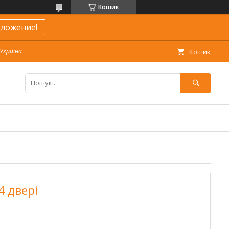
Кошик
ложение!
 Україна
Кошик
4 двері