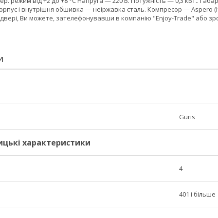
ер. режим від +2 до +8 °C Напруга — 220 В. Потужність — 0,3 кВт.. Габ
орпус і внутрішня обшивка — неіржавка сталь. Компресор — Aspero (Італі
4 двері, Ви можете, зателефонувавши в компанію "Enjoy-Trade" або 
И
Guris
ицькі характеристики
4
401 і більше