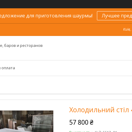
едложение для приготовления шаурмы!
Лучшее пред
Київ,
е, баров и ресторанов
и оплата
Холодильний стіл 
57 800 ₴