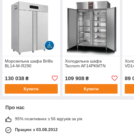
Морозильна шафа Brillis
Холодильна шафа
Хол
BL14-M-R290
Tecnom AF14PKMTN
VD1
130 038
109 908
89 
₴
₴
Купити
Купити
Про нас
95% позитивних з 56 відгуків за рік
Працює з 03.08.2012