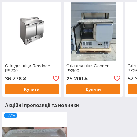
Стіл для піци Reednee
Стіл для піци Gooder
Стіл
PS200
PS900
PZ2
36 778
25 200
57 
₴
₴
Купити
Купити
Акційні пропозиції та новинки
–27%