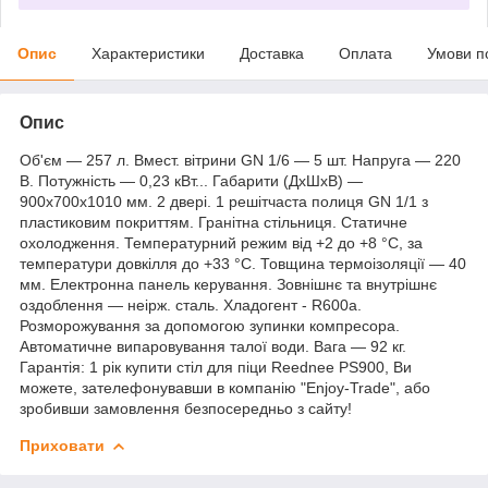
Опис
Характеристики
Доставка
Оплата
Умови п
Опис
Об'єм — 257 л. Вмест. вітрини GN 1/6 — 5 шт. Напруга — 220
В. Потужність — 0,23 кВт... Габарити (ДхШхВ) —
900x700x1010 мм. 2 двері. 1 решітчаста полиця GN 1/1 з
пластиковим покриттям. Гранітна стільниця. Статичне
охолодження. Температурний режим від +2 до +8 °C, за
температури довкілля до +33 °C. Товщина термоізоляції — 40
мм. Електронна панель керування. Зовнішнє та внутрішнє
оздоблення — неірж. сталь. Хладогент - R600a.
Розморожування за допомогою зупинки компресора.
Автоматичне випаровування талої води. Вага — 92 кг.
Гарантія: 1 рік купити стіл для піци Reednee PS900, Ви
можете, зателефонувавши в компанію "Enjoy-Trade", або
зробивши замовлення безпосередньо з сайту!
Приховати