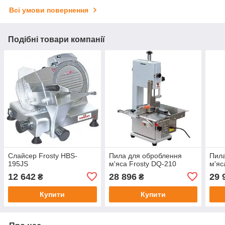
Всі умови повернення
Подібні товари компанії
Слайсер Frosty HBS-
Пила для оброблення
Пила
195JS
м'яса Frosty DQ-210
м'яс
12 642
28 896
29 
₴
₴
Купити
Купити