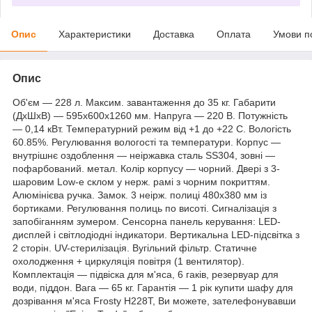
Опис
Характеристики
Доставка
Оплата
Умови п
Опис
Об'єм — 228 л. Максим. завантаження до 35 кг. Габарити
(ДхШхВ) — 595x600x1260 мм. Напруга — 220 В. Потужність
— 0,14 кВт. Температурний режим від +1 до +22 С. Вологість
60.85%. Регулювання вологості та температури. Корпус —
внутрішнє оздоблення — неіржавка сталь SS304, зовні —
пофарбований. метал. Колір корпусу — чорний. Двері з 3-
шаровим Low-e склом у нерж. рамі з чорним покриттям.
Алюмінієва ручка. Замок. 3 неірж. полиці 480х380 мм із
бортиками. Регулювання полиць по висоті. Сигналізація з
запобіганням зумером. Сенсорна панель керування: LED-
дисплей і світлодіодні індикатори. Вертикальна LED-підсвітка з
2 сторін. UV-стерилізація. Вугільний фільтр. Статичне
охолодження + циркуляція повітря (1 вентилятор).
Комплектація — підвіска для м'яса, 6 гаків, резервуар для
води, піддон. Вага — 65 кг. Гарантія — 1 рік купити шафу для
дозрівання м'яса Frosty H228T, Ви можете, зателефонувавши