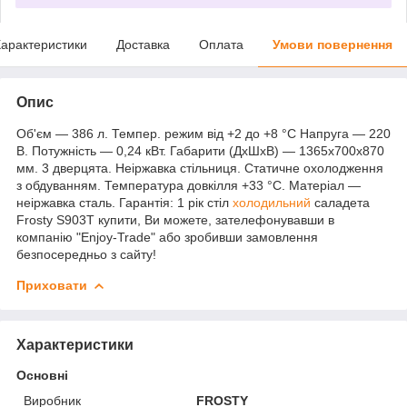
арактеристики
Доставка
Оплата
Умови повернення
Опис
Об'єм — 386 л. Темпер. режим від +2 до +8 °C Напруга — 220
В. Потужність — 0,24 кВт. Габарити (ДхШхВ) — 1365x700x870
мм. 3 дверцята. Неіржавка стільниця. Статичне охолодження
з обдуванням. Температура довкілля +33 °C. Матеріал —
неіржавка сталь. Гарантія: 1 рік стіл
холодильний
саладета
Frosty S903T купити, Ви можете, зателефонувавши в
компанію "Enjoy-Trade" або зробивши замовлення
безпосередньо з сайту!
Приховати
Характеристики
Основні
Виробник
FROSTY