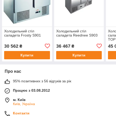
Холодильний стіл
Холодильний стіл
Холо
саладета Frosty S901
саладета Reednee S903
сала
TOP
30 562
36 467
45 
₴
₴
Купити
Купити
Про нас
95% позитивних з 56 відгуків за рік
Працює з 03.08.2012
м. Київ
Київ, Україна
Контакти