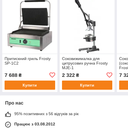
Притискний гриль Frosty
Соковижималка для
Сок
SP-1C2
цитрусових ручна Frosty
(сок
MJE-1
Fros
7 688
2 322
7 3
₴
₴
Купити
Купити
Про нас
95% позитивних з 56 відгуків за рік
Працює з 03.08.2012