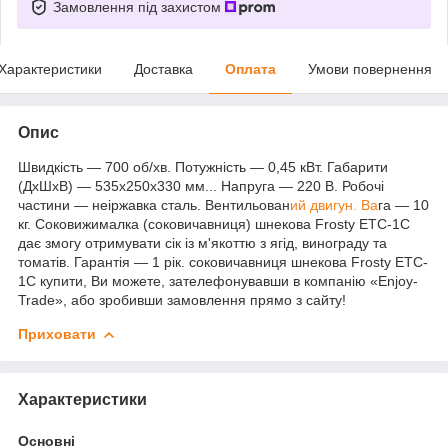
Замовлення під захистом
Характеристики
Доставка
Оплата
Умови повернення
Опис
Швидкість — 700 об/хв. Потужність — 0,45 кВт. Габарити
(ДхШхВ) — 535х250х330 мм... Напруга — 220 В. Робочі
частини — неіржавка сталь. Вентильован
ий двигун. Ва
га — 10
кг. Соковижималка (соковичавниця) шнекова Frosty ETC-1C
дає змогу отримувати сік із м'якоттю з ягід, винограду та
томатів. Гарантія — 1 рік. соковичавниця шнекова Frosty ETC-
1C купити, Ви можете, зателефонувавши в компанію «Enjoy-
Trade», або зробивши замовлення прямо з сайту!
Приховати
Характеристики
Основні