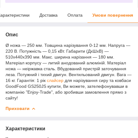
арактеристики
Доставка
Оплата
Умови повернення
Опис
Ø ножа — 250 мм. Товщина нарізування 0-12 мм. Напруга —
220 В. Потужність — 0,15 кВт. Габарити (ДхШхВ) —
510х440х390 мм. Макс. ширина нарізання — 180 мм.
Матеріал корпусу — литий анодований алюміній. Матеріал
ножа — неіржавка сталь. Вбудований пристрій заточування
леза. Потужний і тихий двигун. Вентильований двигун. Вага —
16 кг. Гарантія: 1 рік
слайсер
для нарізування сиру та ковбаси
GoodFood GS250JS купити, Ви можете, зателефонувавши в
компанію "Enjoy-Trade", або зробивши замовлення прямо з
сайту!
Приховати
Характеристики