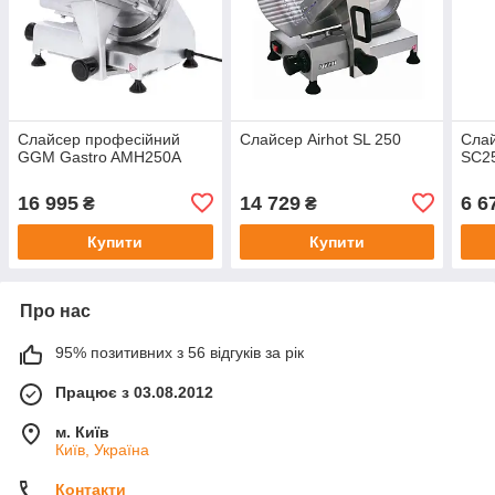
Слайсер професійний
Слайсер Airhot SL 250
Сла
GGM Gastro AMH250A
SC2
16 995
14 729
6 6
₴
₴
Купити
Купити
Про нас
95% позитивних з 56 відгуків за рік
Працює з 03.08.2012
м. Київ
Київ, Україна
Контакти